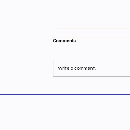
Comments
Write a comment...
དངོས་ཁམས་ཚན་རིག་གི་རྒྱུགས་སྤྲོད་
གསལ་བསྒྲགས།