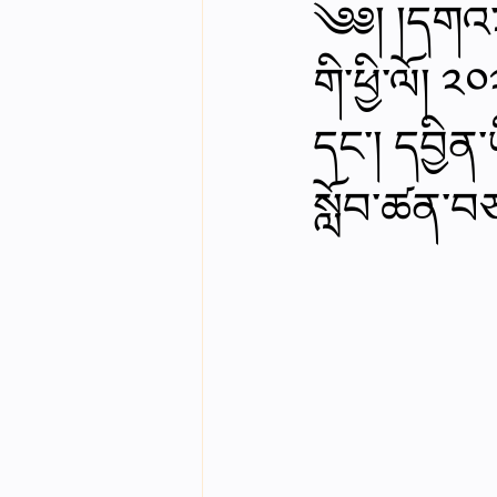
༄༅། །དགའ་ཤ
English videos
Science gener
གི་ཕྱི་ལོ། 
དང་། དབྱིན
2nd Year Bio Assigment
3rd 
སློབ་ཚན་བཅས
3rd Year Neuro Assigment
4t
4th Year Physics Assignments
Nios S & T Lectures
Project Y