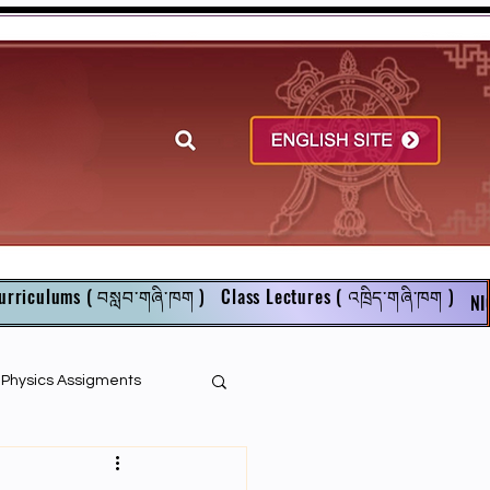
urriculums ( བསླབ་གཞི་ཁག )
Class Lectures ( འཁྲིད་གཞི་ཁག )
NI
r Physics Assigments
English Books