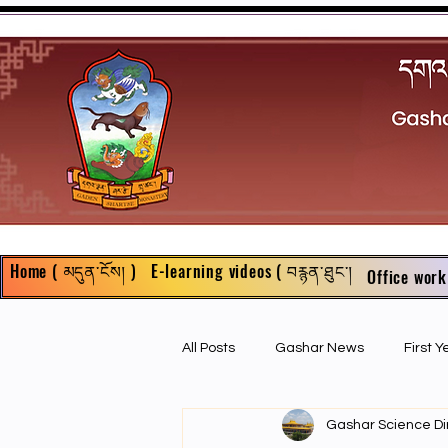
Home ( མདུན་ངོས། )
E-learning videos ( བརྙན་ཐུང་།
Office work
All Posts
Gashar News
First 
Gashar Science Di
First Year Philosophy Assigments