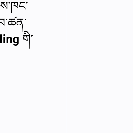
ནས་ཁང་
Year Neuro Cricullum
ློབ་ཚན་
ing གི་
uro Assigment
Physics Assignments
PPTs