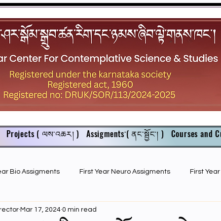
Projects ( ལས་འཆར། )
Assigments་( ནང་སྦྱོང་། )
Courses and C
Year Bio Assigments
First Year Neuro Assigments
First Yea
rector
Mar 17, 2024
0 min read
First Year Bio PPTs
NIOS Members
GSC English juniors