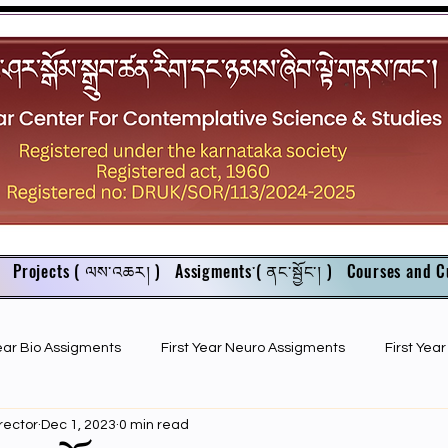
Projects ( ལས་འཆར། )
Assigments་( ནང་སྦྱོང་། )
Courses and C
Year Bio Assigments
First Year Neuro Assigments
First Yea
rector
Dec 1, 2023
0 min read
First Year Bio PPTs
NIOS Members
GSC English juniors