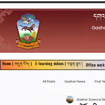
Home ( མདུན་ངོས། )
E-learning videos ( བརྙན་ཐུང་།
Office work
All Posts
Gashar News
First 
Gashar Science Di
First Year Philosophy Assigments