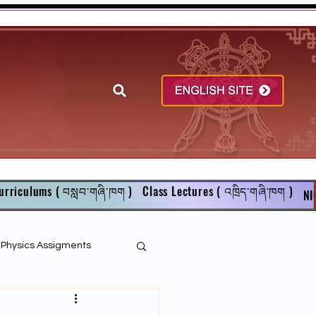
urriculums ( བསླབ་གཞི་ཁག )
Class Lectures ( འཁྲིད་གཞི་ཁག )
NI
r Physics Assigments
English Books