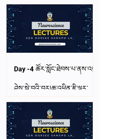
andResting Membrane
Potential
Day -4 ཚོར་སློང་ཐེབས་པ་ནས་འདུ་
ཤེས་སྐྱེ་བའི་བར།ཆ་འཕྲིན་ཇི་ལྟར་
བརྒྱུད་གཏོང་བྱེད་དམ།From
sensation to perception:
How is information
transmitted?