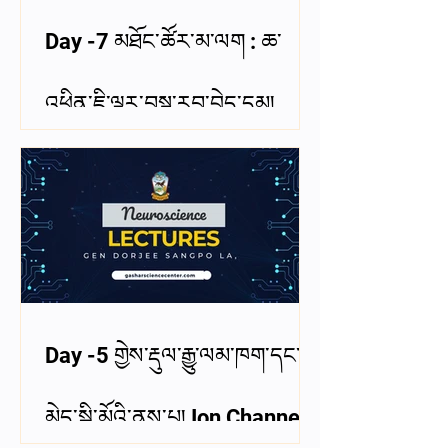
Day -7 མཐོང་ཚོར་མ་ལག : ཆ་
འཕྲིན་ཇི་ལྟར་བསྡུ་རུབ་བྱེད་དམ།
Visual system: how is
information collected
Day -5 གྱེས་རྡུལ་རྒྱུ་ལམ་ཁག་དང་བྱ་
མེད་སྐྱི་མོའི་ནུས་པ། Ion Channels