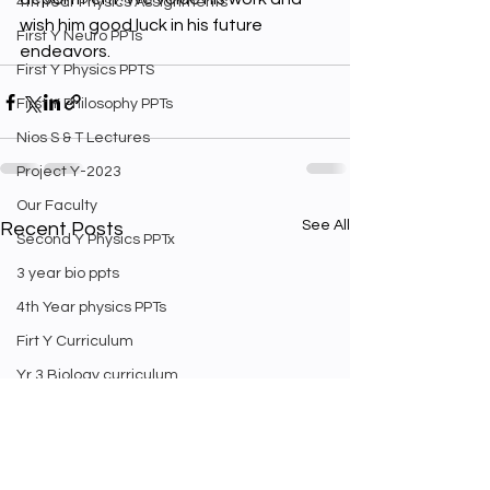
4th Year Physics Assignments
wish him good luck in his future 
First Y Neuro PPTs
endeavors.
First Y Physics PPTS
First Y Philosophy PPTs
Nios S & T Lectures
Project Y-2023
Our Faculty
See All
Recent Posts
Second Y Physics PPTx
3 year bio ppts
4th Year physics PPTs
Firt Y Curriculum
Yr 3 Biology curriculum
Weekly Staff english exam
Second Year Bio Lectures
Math Videos