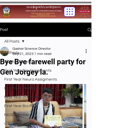
Post
All Posts
Gashar Science Director
All Posts
Sep 21, 2023
1 min read
Bye Bye farewell party for
Gashar News
Gen Jorgey la.
First Year Bio Assigments
First Year Neuro Assigments
First Year Physics Assigments
First Year Philosophy Assigments
First Year Bio PPTs
NIOS Members
GSC English juniors